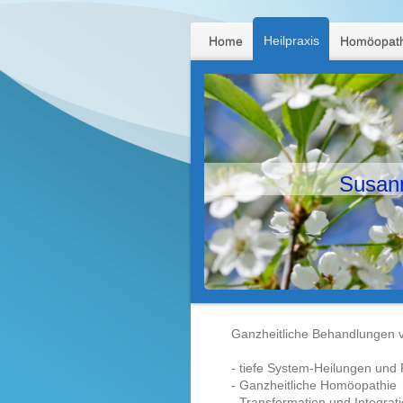
Heilpraxis
Home
Homöopath
Susann
Ganzheitliche Behandlungen v
- tiefe System-Heilungen und 
- Ganzheitliche Homöopathie
- Transformation und Integrat