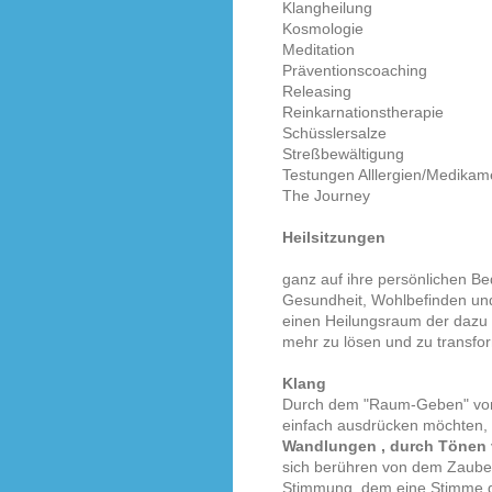
Klangheilung
Kosmologie
Meditation
Präventionscoaching
Releasing
Reinkarnationstherapie
Schüsslersalze
Streßbewältigung
Testungen Alllergien/Medikam
The Journey
Heilsitzungen
ganz auf ihre persönlichen Be
Gesundheit, Wohlbefinden und
einen Heilungsraum der dazu 
mehr zu lösen und zu transfo
Klang
Durch dem "Raum-Geben" von 
einfach ausdrücken möchten, f
Wandlungen
, durch
Tönen
sich berühren von dem Zauber
Stimmung, dem eine Stimme ge