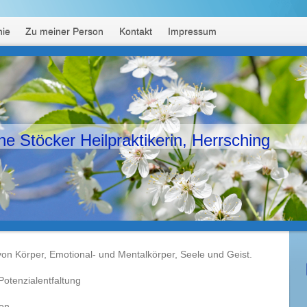
ie
Zu meiner Person
Kontakt
Impressum
e Stöcker Heilpraktikerin, Herrsching
on Körper, Emotional- und Mentalkörper, Seele und Geist.
Potenzialentfaltung
ion