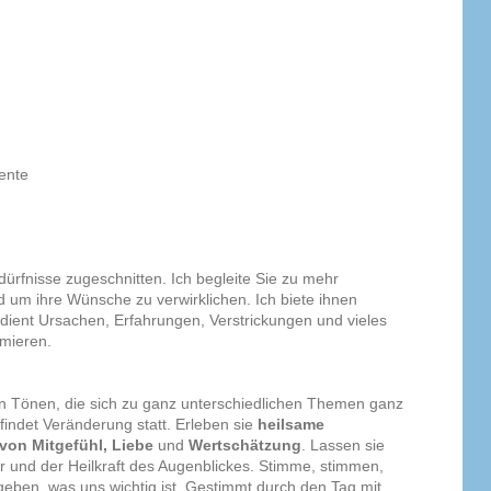
ente
dürfnisse zugeschnitten. Ich begleite Sie zu mehr
 um ihre Wünsche zu verwirklichen. Ich biete ihnen
dient Ursachen, Erfahrungen, Verstrickungen und vieles
rmieren.
Tönen, die sich zu ganz unterschiedlichen Themen ganz
indet Veränderung statt. Erleben sie
heilsame
von
Mitgefühl, Liebe
und
Wertschätzung
. Lassen sie
 und der Heilkraft des Augenblickes. Stimme, stimmen,
ben, was uns wichtig ist. Gestimmt durch den Tag mit