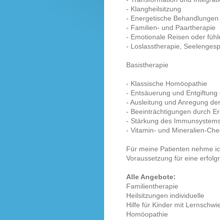
- Klangheilsitzung
- Energetische Behandlungen
- Familien- und Paartherapie
- Emotionale Reisen oder fühl
- Loslasstherapie, Seelenges
Basistherapie
- Klassische Homöopathie
- Entsäuerung und Entgiftung
- Ausleitung und Anregung de
- Beeinträchtigungen durch E
- Stärkung des Immunsystem
- Vitamin- und Mineralien-Che
Für meine Patienten nehme ich 
Voraussetzung für eine erfolg
Alle Angebote:
Familientherapie
Heilsitzungen individuelle
Hilfe für Kinder mit Lernschwi
Homöopathie