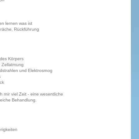
en lernen was ist
präche, Rückführung
 des Körpers
r Zellatmung
rdstrahlen und Elektrosmog
s
ck
mir viel Zeit - eine wesentliche
reiche Behandlung.
erigkeiten