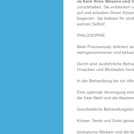
im Kern Ihres Wesens und
l
zurückhalten. Sie entdecken 
auf und erlauben Ihrem Körpe
beginnen. Sie befeien Ihr stra
wahren Selbst!
PHILOSOPHIE:
Mein Praxisansatz definiert sic
wahrgenommenen und behande
Durch eine ausführliche Bef
Ursachen und Blockaden her
In der Behandlung bin ich offe
Eine optimale Versorgung ents
die freie Wahl und die Absti
Ganzheitliche Behandlungsfo
Körper, Seele und Geist genau
biologische Medizin und die k