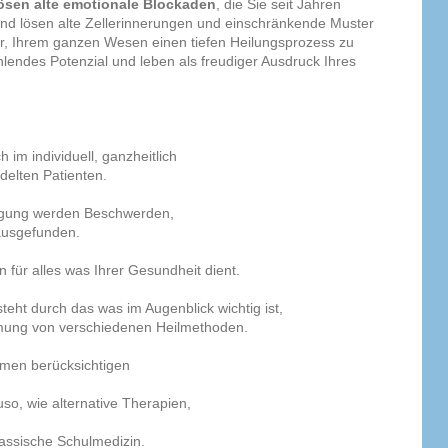
ösen alte emotionale Blockaden
, die Sie seit Jahren
und lösen alte Zellerinnerungen und einschränkende Muster
r, Ihrem ganzen Wesen einen tiefen Heilungsprozess zu
hlendes Potenzial und leben als freudiger Ausdruck Ihres
h im individuell, ganzheitlich
lten Patienten.
ragung werden Beschwerden,
ausgefunden.
n für alles was Ihrer Gesundheit dient.
teht durch das was im Augenblick wichtig ist,
mmung von verschiedenen Heilmethoden.
rmen berücksichtigen
so, wie alternative Therapien,
lassische Schulmedizin.