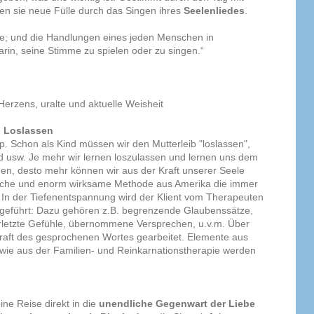
en sie neue Fülle durch das Singen ihres
Seelenliedes
.
e; und die Handlungen eines jeden Menschen in
rin, seine Stimme zu spielen oder zu singen.“
Herzens, uralte und aktuelle Weisheit
h Loslassen
ip. Schon als Kind müssen wir den Mutterleib "loslassen",
nd usw. Je mehr wir lernen loszulassen und lernen uns dem
en, desto mehr können wir aus der Kraft unserer Seele
nfache und enorm wirksame Methode aus Amerika die immer
 In der Tiefenentspannung wird der Klient vom Therapeuten
geführt: Dazu gehören z.B. begrenzende Glaubenssätze,
rletzte Gefühle, übernommene Versprechen, u.v.m. Über
Kraft des gesprochenen Wortes gearbeitet. Elemente aus
owie aus der Familien- und Reinkarnationstherapie werden
ine Reise direkt in die
unendliche Gegenwart der Liebe